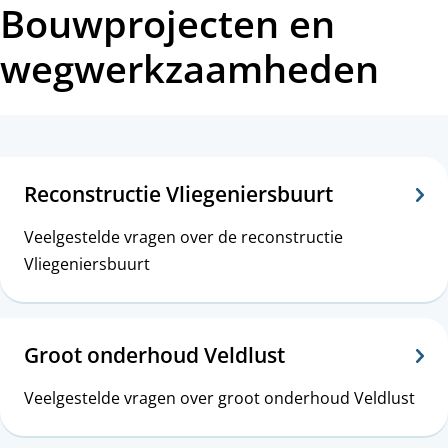
Bouwprojecten en
wegwerkzaamheden
O
n
Reconstructie Vliegeniersbuurt
d
Veelgestelde vragen over de reconstructie
e
Vliegeniersbuurt
r
w
Groot onderhoud Veldlust
e
Veelgestelde vragen over groot onderhoud Veldlust
r