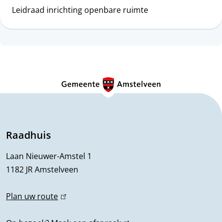
Leidraad inrichting openbare ruimte
A
l
g
e
Raadhuis
m
Laan Nieuwer-Amstel 1
1182 JR Amstelveen
e
n
Plan uw route
(
l
e